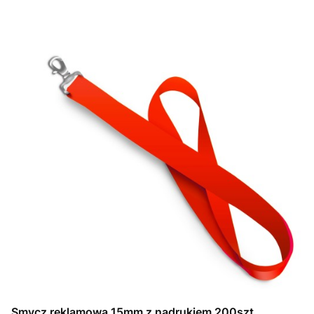
Smycz reklamowa 15mm z nadrukiem 200szt.