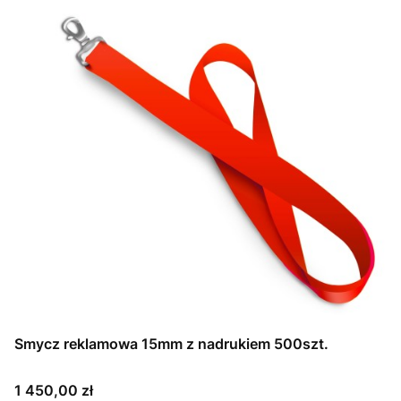
Smycz reklamowa 15mm z nadrukiem 500szt.
Cena
1 450,00 zł