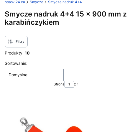
opaski24.eu
Smycze
Smycze nadruk 4+4
Smycze nadruk 4+4 15 x 900 mm z
karabińczykiem
Filtry
Produkty:
10
Lista produktów
Sortowanie:
Domyślne
Strona
z 1