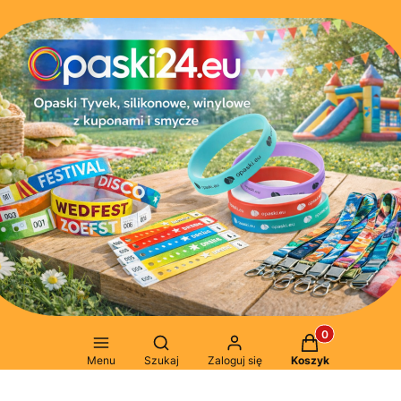
Produkty w kosz
Otwórz wyszukiwarkę
Menu
Szukaj
Zaloguj się
Koszyk